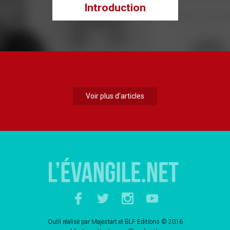
Introduction
Voir plus d'articles
Outil réalisé par
Majestart
et
BLF Editions
© 2016