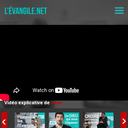
string(128) "
Vidéo explicative de
Jean
" toto