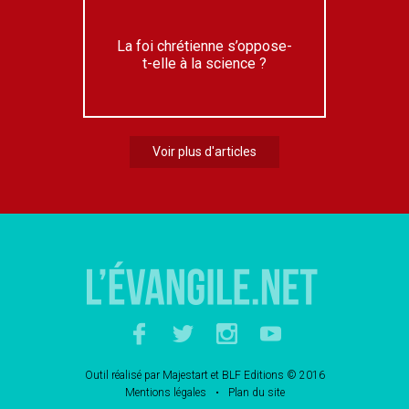
La foi chrétienne s’oppose-
t-elle à la science ?
Voir plus d'articles
Outil réalisé par
Majestart
et
BLF Editions
© 2016
Mentions légales
Plan du site