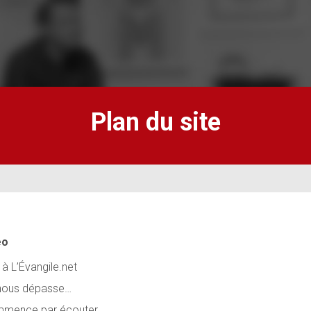
Plan du site
éo
 à L’Évangile.net
 nous dépasse…
mence par écouter …