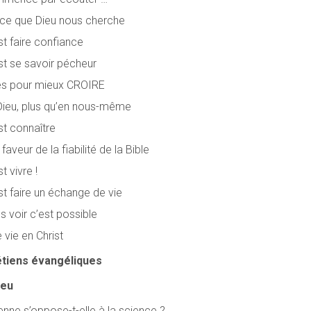
ce que Dieu nous cherche
t faire confiance
st se savoir pécheur
es pour mieux CROIRE
ieu, plus qu’en nous-même
st connaître
faveur de la fiabilité de la Bible
t vivre !
t faire un échange de vie
 voir c’est possible
 vie en Christ
étiens évangéliques
ieu
ienne s’oppose-t-elle à la science ?