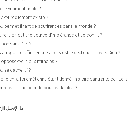
elle vraiment fiable ?
a-t-il réellement existé ?
eu permet-il tant de souffrances dans le monde ?
a religion est une source d’intolérance et de conflit ?
e bon sans Dieu?
 arrogant d’affirmer que Jésus est le seul chemin vers Dieu ?
’oppose-t-elle aux miracles ?
u se cache-t-il?
re en la foi chrétienne étant donné l’histoire sanglante de l’Égli
sme est-il une béquille pour les faibles ?
Qu’est-ce que l’Injil ما الإنجيل