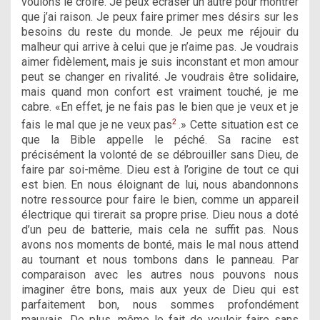
voulons le croire. Je peux écraser un autre pour montrer
que j’ai raison. Je peux faire primer mes désirs sur les
besoins du reste du monde. Je peux me réjouir du
malheur qui arrive à celui que je n’aime pas. Je voudrais
aimer fidèlement, mais je suis inconstant et mon amour
peut se changer en rivalité. Je voudrais être solidaire,
mais quand mon confort est vraiment touché, je me
cabre. «En effet, je ne fais pas le bien que je veux et je
2
fais le mal que je ne veux pas
.» Cette situation est ce
que la Bible appelle le péché. Sa racine est
précisément la volonté de se débrouiller sans Dieu, de
faire par soi-même. Dieu est à l’origine de tout ce qui
est bien. En nous éloignant de lui, nous abandonnons
notre ressource pour faire le bien, comme un appareil
électrique qui tirerait sa propre prise. Dieu nous a doté
d’un peu de batterie, mais cela ne suffit pas. Nous
avons nos moments de bonté, mais le mal nous attend
au tournant et nous tombons dans le panneau. Par
comparaison avec les autres nous pouvons nous
imaginer être bons, mais aux yeux de Dieu qui est
parfaitement bon, nous sommes profondément
mauvais. De plus, même le fait de vouloir faire sans