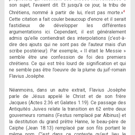
son sujet, l’avaient dit. Et jusqu’à ce jour, la tribu de
4
Chrétiens, nommé à partir de lui, n’est pas morte.»
Cette citation a fait couler beaucoup d’encre et il serait
fastidieux de développer les différentes
argumentations ici. Cependant, il est généralement
admis qu’elle contiendrait des interpolations (c’est-à-
dire des ajouts qui ne sont pas de l’auteur mais d’un
scribe postérieur). Par exemple, « Il était le Messie »
semble être une confession de foi des premiers
chrétiens. Ce qui est très lourd de signification et qui
ne semble pas être l’oeuvre de la plume du juif-romain
Flavius Josèphe.
Néanmoins, dans un autre extrait, Flavius Josèphe
parle de Jésus appelé le Christ et de son frère
Jacques (Actes 2.36 et Galates 1.19). Ce passage des
Antiquités Juives relate la transition en 62 entre deux
gouverneurs romains (Festus remplacé par Albinus) et
la destitution du grand prêtre Hanne, le beau-père de
Caïphe (Jean 18.13) remplacé par son fils portant le
même nom. C’est dans ce contexte qu’eut lieu le