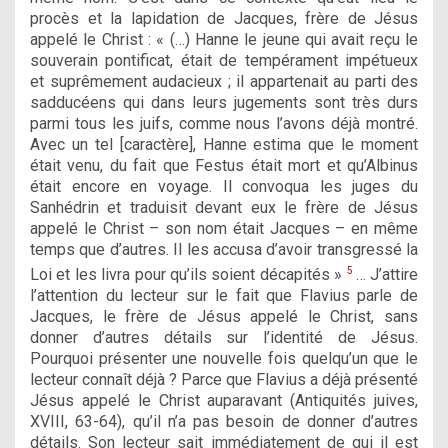
procès et la lapidation de Jacques, frère de Jésus
appelé le Christ : « (…) Hanne le jeune qui avait reçu le
souverain pontificat, était de tempérament impétueux
et suprêmement audacieux ; il appartenait au parti des
sadducéens qui dans leurs jugements sont très durs
parmi tous les juifs, comme nous l’avons déjà montré.
Avec un tel [caractère], Hanne estima que le moment
était venu, du fait que Festus était mort et qu’Albinus
était encore en voyage. Il convoqua les juges du
Sanhédrin et traduisit devant eux le frère de Jésus
appelé le Christ – son nom était Jacques – en même
temps que d’autres. Il les accusa d’avoir transgressé la
5
Loi et les livra pour qu’ils soient décapités »
… J’attire
l’attention du lecteur sur le fait que Flavius parle de
Jacques, le frère de Jésus appelé le Christ, sans
donner d’autres détails sur l’identité de Jésus.
Pourquoi présenter une nouvelle fois quelqu’un que le
lecteur connaît déjà ? Parce que Flavius a déjà présenté
Jésus appelé le Christ auparavant (Antiquités juives,
XVIII, 63-64), qu’il n’a pas besoin de donner d’autres
détails. Son lecteur sait immédiatement de qui il est