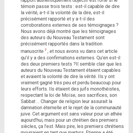
rapport authentiquement objectif est forte si le
témoin passe trois tests : est-il capable de dire
la vérité, a-t-il la volonté de la dire, est-il
précisément rapporté et y a-t-il des
corroborations externes de ses témoignages ?
Nous avons déjà montré que les témoignages
des auteurs du Nouveau Testament sont
précisément rapportés dans la tradition
7
manuscrite
, et nous avons vu dans cet article
qu’il y a des confirmations externes. Qu’en est-il
des deux premiers tests ?Il semble clair que les
auteurs du Nouveau Testament étaient capables
et avaient la volonté de dire la vérité. Ils y ont
vraiment gagné très peu et perdu beaucoup pour
leurs efforts. Ils étaient des juifs monothéistes,
respectant la loi de Moïse, ses sacrifices, son
Sabbat … Changer de religion leur assurait la
damnation éternelle et le rejet de la communauté
juive. Cet argument est sans valeur pour un athée
aujourd’hui, mais pour un chrétien des premiers
siècles, ça l’est. Mais pire, les premiers chrétiens
mourraient en tant que martyrs. Etienne a été