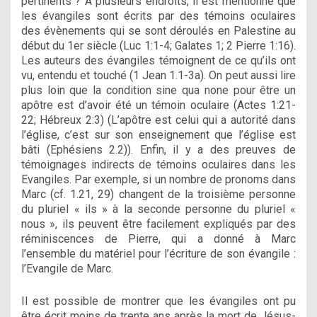
pertinents ? A plusieurs endroits, il est mentionné que
les évangiles sont écrits par des témoins oculaires
des évènements qui se sont déroulés en Palestine au
début du 1er siècle (Luc 1:1-4; Galates 1; 2 Pierre 1:16).
Les auteurs des évangiles témoignent de ce qu’ils ont
vu, entendu et touché (1 Jean 1.1-3a). On peut aussi lire
plus loin que la condition sine qua none pour être un
apôtre est d’avoir été un témoin oculaire (Actes 1:21-
22; Hébreux 2:3) (L’apôtre est celui qui a autorité dans
l’église, c’est sur son enseignement que l’église est
bâti (Ephésiens 2.2)). Enfin, il y a des preuves de
témoignages indirects de témoins oculaires dans les
Evangiles. Par exemple, si un nombre de pronoms dans
Marc (cf. 1.21, 29) changent de la troisième personne
du pluriel « ils » à la seconde personne du pluriel «
nous », ils peuvent être facilement expliqués par des
réminiscences de Pierre, qui a donné à Marc
l’ensemble du matériel pour l’écriture de son évangile :
l’Evangile de Marc.
Il est possible de montrer que les évangiles ont pu
être écrit moins de trente ans après la mort de Jésus-